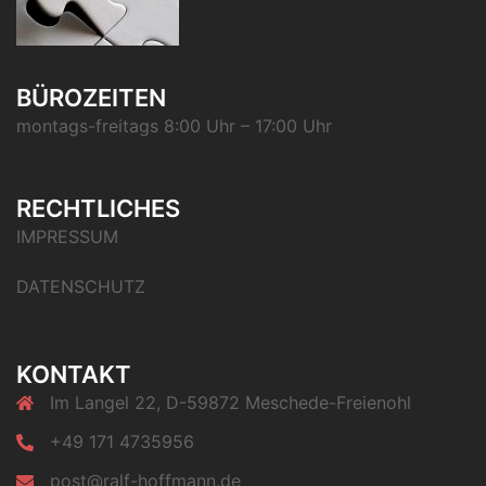
BÜROZEITEN
montags-freitags 8:00 Uhr – 17:00 Uhr
RECHTLICHES
IMPRESSUM
DATENSCHUTZ
KONTAKT
Im Langel 22, D-59872 Meschede-Freienohl
+49 171 4735956
post@ralf-hoffmann.de