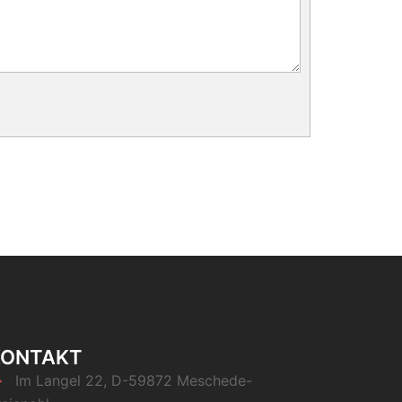
KONTAKT
Im Langel 22, D-59872 Meschede-